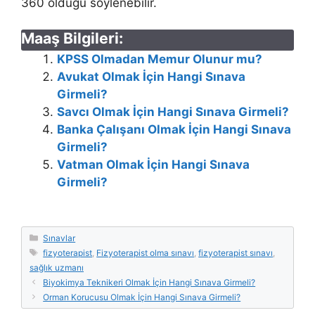
360 olduğu söylenebilir.
Maaş Bilgileri:
KPSS Olmadan Memur Olunur mu?
Avukat Olmak İçin Hangi Sınava
Girmeli?
Savcı Olmak İçin Hangi Sınava Girmeli?
Banka Çalışanı Olmak İçin Hangi Sınava
Girmeli?
Vatman Olmak İçin Hangi Sınava
Girmeli?
Kategoriler
Sınavlar
Etiketler
fizyoterapist
,
Fizyoterapist olma sınavı
,
fizyoterapist sınavı
,
sağlık uzmanı
Biyokimya Teknikeri Olmak İçin Hangi Sınava Girmeli?
Orman Korucusu Olmak İçin Hangi Sınava Girmeli?