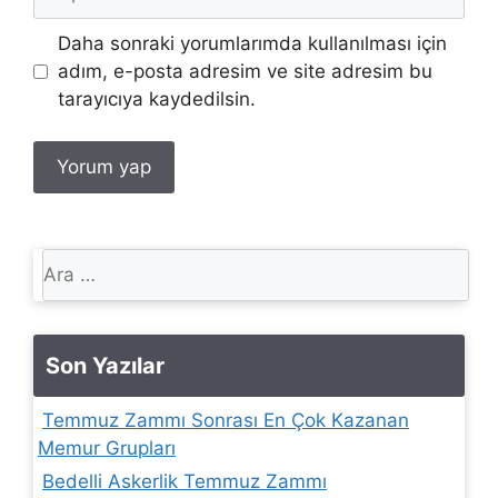
posta
İnternet
Daha sonraki yorumlarımda kullanılması için
sitesi
adım, e-posta adresim ve site adresim bu
tarayıcıya kaydedilsin.
için
ara
Son Yazılar
Temmuz Zammı Sonrası En Çok Kazanan
Memur Grupları
Bedelli Askerlik Temmuz Zammı