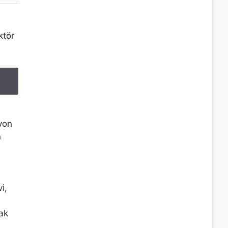
ktör
syon
n
i,
rak