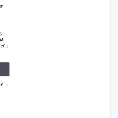
ın
aş
na
üçük
ğlık
a