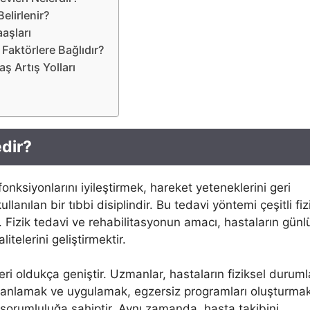
elirlenir?
aaşları
Faktörlere Bağlıdır?
ş Artış Yolları
edir?
fonksiyonlarını iyileştirmek, hareket yeteneklerini geri
lanılan bir tıbbi disiplindir. Bu tedavi yöntemi çeşitli fiz
ir. Fizik tedavi ve rehabilitasyonun amacı, hastaların günl
telerini geliştirmektir.
ri oldukça geniştir. Uzmanlar, hastaların fiziksel durumla
planlamak ve uygulamak, egzersiz programları oluşturmak
ok sorumluluğa sahiptir. Aynı zamanda, hasta takibini