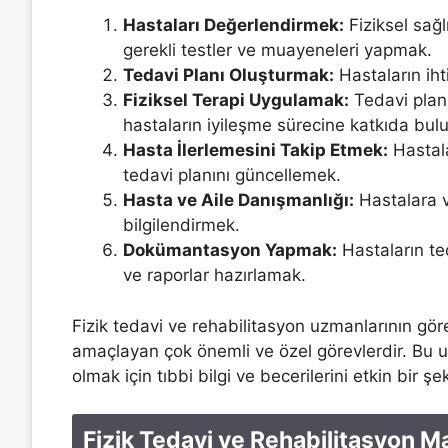
Hastaları Değerlendirmek:
Fiziksel sağ
gerekli testler ve muayeneleri yapmak.
Tedavi Planı Oluşturmak:
Hastaların iht
Fiziksel Terapi Uygulamak:
Tedavi planı
hastaların iyileşme sürecine katkıda bu
Hasta İlerlemesini Takip Etmek:
Hastala
tedavi planını güncellemek.
Hasta ve Aile Danışmanlığı:
Hastalara v
bilgilendirmek.
Dokümantasyon Yapmak:
Hastaların te
ve raporlar hazırlamak.
Fizik tedavi ve rehabilitasyon uzmanlarının gör
amaçlayan çok önemli ve özel görevlerdir. Bu uz
olmak için tıbbi bilgi ve becerilerini etkin bir 
Fizik Tedavi ve Rehabilitasyon Maa