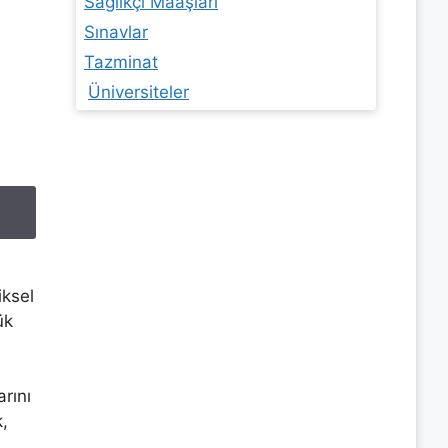
Sağlıkçı Maaşları
Sınavlar
Tazminat
Üniversiteler
iksel
ük
rını
,