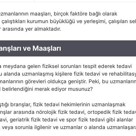
zmanlarının maaşları, birçok faktöre bağlı olarak
çalıştıkları kurumun büyüklüğü ve yerleşimi, çalışılan se
r arasında yer almaktadır.
anşları ve Maaşları
a meydana gelen fiziksel sorunları tespit ederek tedavi
u alanda uzmanlaşmış kişilere fizik tedavi ve rehabilita
manlarının görevleri oldukça geniştir. Peki, bu uzmanları
ıl belirlendiğini merak ediyor musunuz?
ştığı branşlar, fizik tedavi hekimlerinin uzmanlaşmak
anşlar arasında nörolojik fizik tedavi, ortopedik fizik tedav
vi, geriatrik fizik tedavi ve spor fizik tedavi gibi alanlar
lık veya sorunla ilgilenir ve uzmanlar o alanda uzmanlaşa