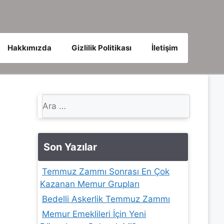
Hakkımızda
Gizlilik Politikası
İletişim
için
ara
Son Yazılar
Temmuz Zammı Sonrası En Çok
Kazanan Memur Grupları
Bedelli Askerlik Temmuz Zammı
Memur Emeklileri İçin Yeni