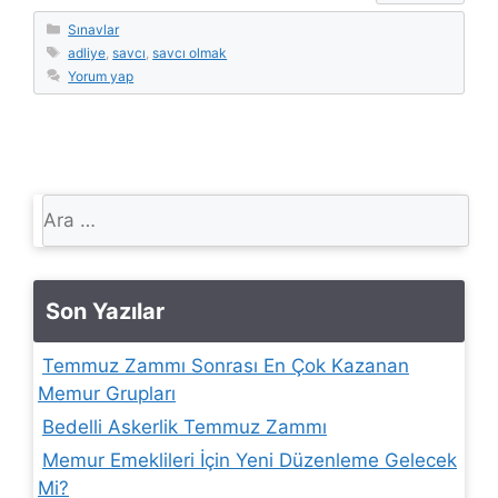
Kategoriler
Sınavlar
Etiketler
adliye
,
savcı
,
savcı olmak
Yorum yap
için
ara
Son Yazılar
Temmuz Zammı Sonrası En Çok Kazanan
Memur Grupları
Bedelli Askerlik Temmuz Zammı
Memur Emeklileri İçin Yeni Düzenleme Gelecek
Mi?