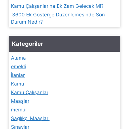
Kamu Çalışanlarına Ek Zam Gelecek Mi?
3600 Ek Gösterge Düzenlemesinde Son
Durum Nedir?
Kategoriler
Atama
emekli
İlanlar
Kamu
Kamu Çalışanlaı
Maaşlar
memur
Sağlıkçı Maaşları
Sınavlar