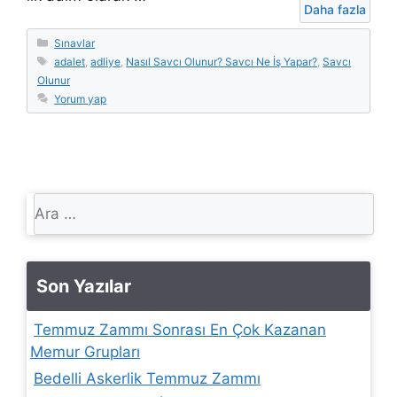
Daha fazla
Kategoriler
Sınavlar
Etiketler
adalet
,
adliye
,
Nasıl Savcı Olunur? Savcı Ne İş Yapar?
,
Savcı
Olunur
Yorum yap
için
ara
Son Yazılar
Temmuz Zammı Sonrası En Çok Kazanan
Memur Grupları
Bedelli Askerlik Temmuz Zammı