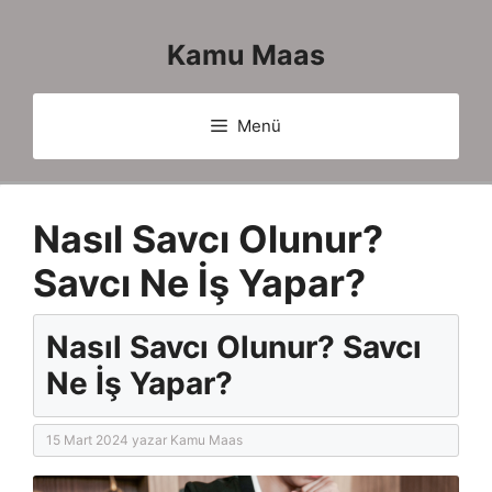
İçeriğe
atla
Kamu Maas
Menü
Nasıl Savcı Olunur?
Savcı Ne İş Yapar?
Nasıl Savcı Olunur? Savcı
Ne İş Yapar?
15 Mart 2024
yazar
Kamu Maas