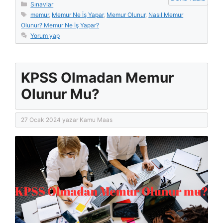
Kategoriler
Sınavlar
Etiketler
memur
,
Memur Ne İş Yapar
,
Memur Olunur
,
Nasıl Memur
Olunur? Memur Ne İş Yapar?
Yorum yap
KPSS Olmadan Memur
Olunur Mu?
27 Ocak 2024
yazar
Kamu Maas