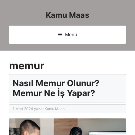
İçeriğe
atla
Kamu Maas
Menü
memur
Nasıl Memur Olunur?
Memur Ne İş Yapar?
1 Mart 2024
yazar
Kamu Maas