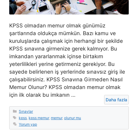
KPSS olmadan memur olmak günümüz
şartlarında oldukça mümkün. Bazı kamu ve
kuruluşlarda çalışmak için herhangi bir şekilde
KPSS sınavına girmenize gerek kalmıyor. Bu
imkandan yararlanmak içinse birtakım
yeterlilikleri yerine getirmeniz gerekiyor. Bu
sayede belirlenen iş yerlerinde sınavsız giriş ile
çalışabilirsiniz. KPSS Sınavına Girmeden Nasıl
Memur Olunur? KPSS olmadan memur olmak
için ilk olarak bu imkanın …
Daha fazla
Kategoriler
Sınavlar
Etiketler
kpss
,
kpss memur
,
memur
,
olunur mu
Yorum yap