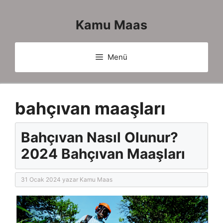
İçeriğe
atla
Kamu Maas
Menü
bahçıvan maaşları
Bahçıvan Nasıl Olunur?
2024 Bahçıvan Maaşları
31 Ocak 2024
yazar
Kamu Maas