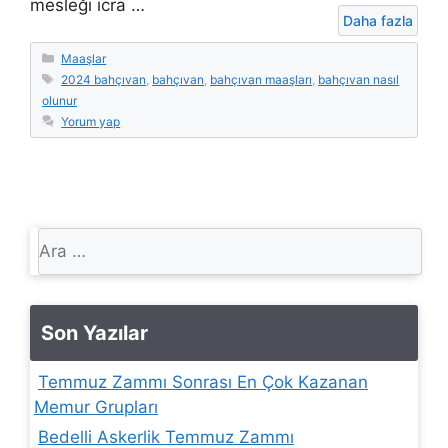
mesleği icra …
Daha fazla
Kategoriler
Maaşlar
Etiketler
2024 bahçıvan
,
bahçıvan
,
bahçıvan maaşları
,
bahçıvan nasıl
olunur
Yorum yap
için
ara
Son Yazılar
Temmuz Zammı Sonrası En Çok Kazanan
Memur Grupları
Bedelli Askerlik Temmuz Zammı