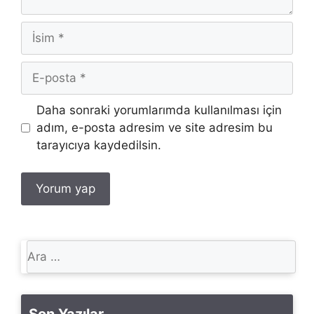
İsim
E-
posta
İnternet
Daha sonraki yorumlarımda kullanılması için
sitesi
adım, e-posta adresim ve site adresim bu
tarayıcıya kaydedilsin.
için
ara
Son Yazılar