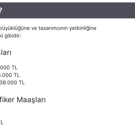
?
 büyüklüğüne ve tasarımcının yetkinliğine
i gibidir:
ları
.000 TL
8.000 TL
38.000 TL
iker Maaşları
TL