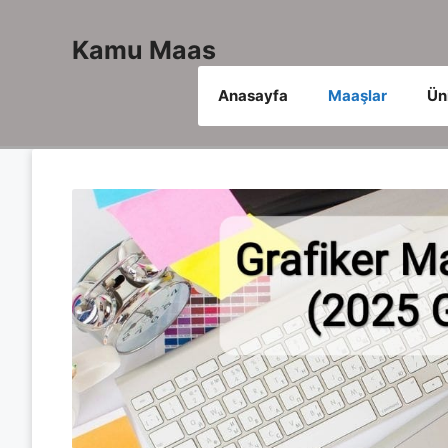
İçeriğe
atla
Kamu Maas
Anasayfa
Maaşlar
Ün