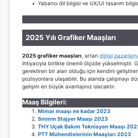
Yabancı dil bilgisi ve UX/UI tasarım bilgis
2025 Yılı Grafiker Maaşları
2025 grafiker maaşları
, artan
dijital pazarlam
ihtiyacıyla birlikte önemli ölçüde yükselmiştir. 
gerektiren bir alan olduğu için kendini geliştire
pozisyonlara ulaşabilir. Bu alanda çalışmayı dü
gelişim en büyük avantajınız olacaktır.
Maaş Bilgileri:
Mimar maaşı ne kadar 2023
Smmm Stajyer Maaşı 2023
THY Uçak Bakım Teknisyen Maaşı 202
PTT Mühendislerinin Maaşları 2023