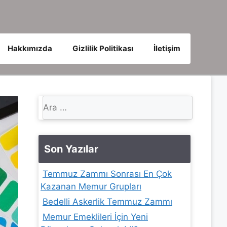
Hakkımızda
Gizlilik Politikası
İletişim
için
ara
Son Yazılar
Temmuz Zammı Sonrası En Çok
Kazanan Memur Grupları
Bedelli Askerlik Temmuz Zammı
Memur Emeklileri İçin Yeni