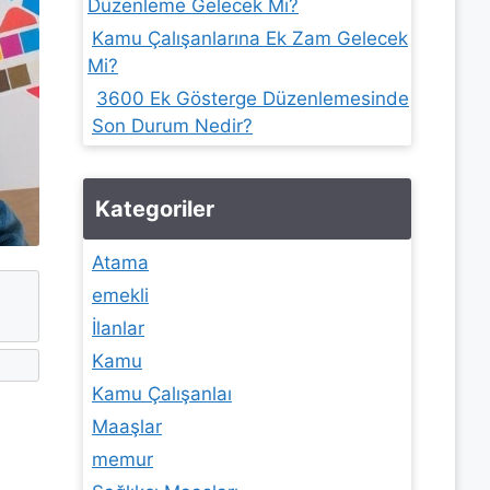
Düzenleme Gelecek Mi?
Kamu Çalışanlarına Ek Zam Gelecek
Mi?
3600 Ek Gösterge Düzenlemesinde
Son Durum Nedir?
Kategoriler
Atama
emekli
İlanlar
Kamu
Kamu Çalışanlaı
Maaşlar
memur