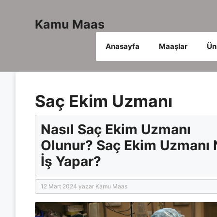
İçeriğe
atla
Kamu Maas
Anasayfa
Maaşlar
Ün
Saç Ekim Uzmanı
Nasıl Saç Ekim Uzmanı
Olunur? Saç Ekim Uzmanı 
İş Yapar?
12 Mart 2024
yazar
Kamu Maas