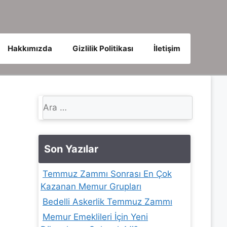
Hakkımızda
Gizlilik Politikası
İletişim
için
ara
Son Yazılar
Temmuz Zammı Sonrası En Çok
Kazanan Memur Grupları
Bedelli Askerlik Temmuz Zammı
Memur Emeklileri İçin Yeni