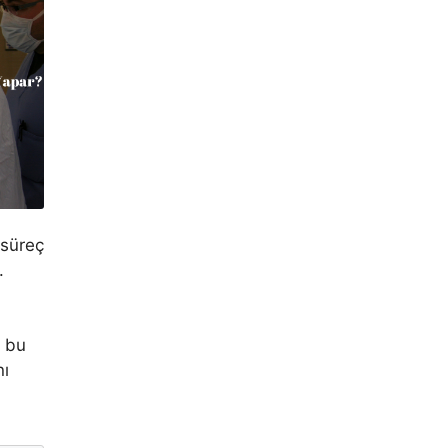
 süreç
.
e bu
nı