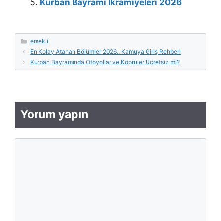
Kurban Bayramı İkramiyeleri 2026
Kategoriler
emekli
En Kolay Atanan Bölümler 2026.. Kamuya Giriş Rehberi
Kurban Bayramında Otoyollar ve Köprüler Ücretsiz mi?
Yorum yapın
Yorum