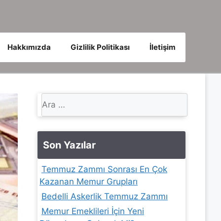
Hakkımızda
Gizlilik Politikası
İletişim
için
ara
Son Yazılar
Temmuz Zammı Sonrası En Çok
Kazanan Memur Grupları
Bedelli Askerlik Temmuz Zammı
Memur Emeklileri İçin Yeni