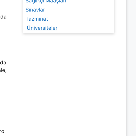
Sağlıkçı Maaşları
Sınavlar
nda
Tazminat
Üniversiteler
rda
le,
ro