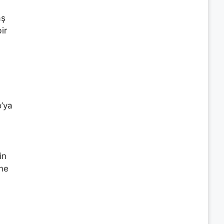
aş
ir
o’ya
in
ine