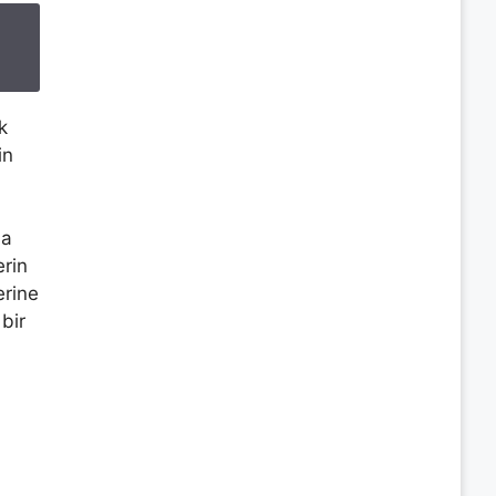
k
in
da
erin
erine
bir