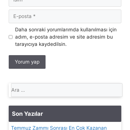
E-
posta
İnternet
Daha sonraki yorumlarımda kullanılması için
sitesi
adım, e-posta adresim ve site adresim bu
tarayıcıya kaydedilsin.
için
ara
Son Yazılar
Temmuz Zammı Sonrası En Çok Kazanan