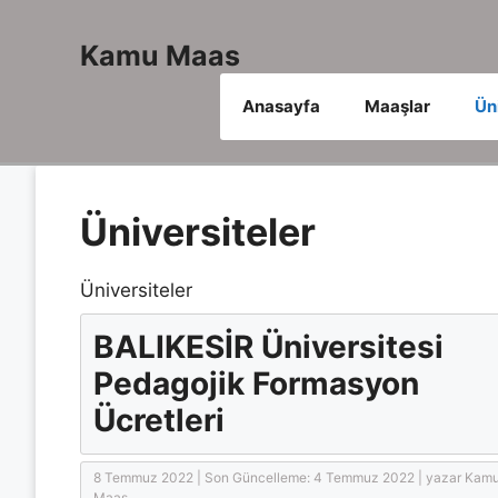
İçeriğe
atla
Kamu Maas
Anasayfa
Maaşlar
Ün
Üniversiteler
Üniversiteler
BALIKESİR Üniversitesi
Pedagojik Formasyon
Ücretleri
8 Temmuz 2022
|
Son Güncelleme: 4 Temmuz 2022 |
yazar
Kam
Maas