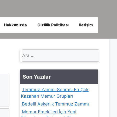
Hakkımızda
Gizlilik Politikası
İletişim
için
ara
Son Yazılar
Temmuz Zammı Sonrası En Çok
Kazanan Memur Grupları
Bedelli Askerlik Temmuz Zammı
Memur Emeklileri İçin Yeni