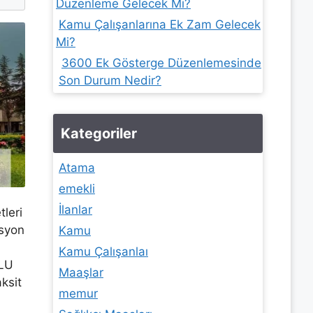
Düzenleme Gelecek Mi?
Kamu Çalışanlarına Ek Zam Gelecek
Mi?
3600 Ek Gösterge Düzenlemesinde
Son Durum Nedir?
Kategoriler
Atama
emekli
İlanlar
leri
asyon
Kamu
Kamu Çalışanlaı
OLU
Maaşlar
ksit
memur