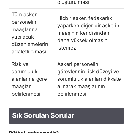
oluşturulması
Tüm askeri
Hiçbir asker, fedakarlık
personelin
yaparken diğer bir askerin
maaşlarına
maaşının kendisinden
yapılacak
daha yüksek olmasını
düzenlemelerin
istemez
adaletli olması
Risk ve
Askeri personelin
sorumluluk
görevlerinin risk düzeyi ve
alanlarına göre
sorumluluk alanları dikkate
maaşlar
alınarak maaşlarının
belirlenmesi
belirlenmesi
Sık Sorulan Sorular