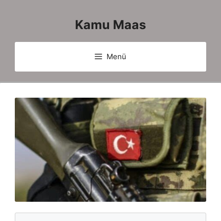
İçeriğe
atla
Kamu Maas
Menü