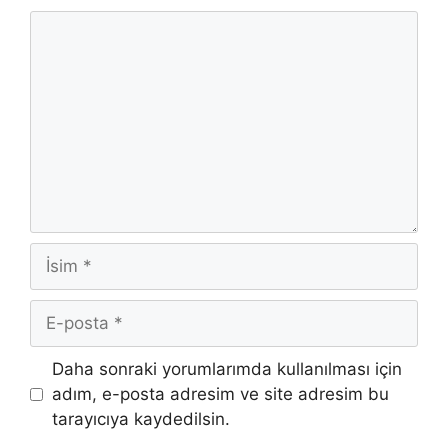
Yorum
İsim
E-
posta
İnternet
Daha sonraki yorumlarımda kullanılması için
sitesi
adım, e-posta adresim ve site adresim bu
tarayıcıya kaydedilsin.