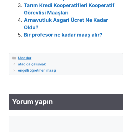
Tarım Kredi Kooperatifleri Kooperatif
Görevlisi Maaşları
Arnavutluk Asgari Ücret Ne Kadar
Oldu?
Bir profesör ne kadar maaş alır?
Kategoriler
Maaşlar
afad da çalışmak
engelli öğretmen maaşı
Yorum yapın
Yorum