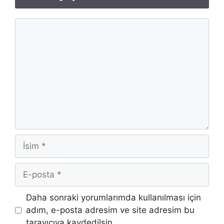
Yorum
İsim
E-
posta
İnternet
Daha sonraki yorumlarımda kullanılması için
sitesi
adım, e-posta adresim ve site adresim bu
tarayıcıya kaydedilsin.