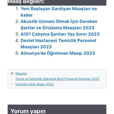
Maaş Bilgileri:
Yeni Başlayan Gardiyan Maaşları ne
kadar
Akustik Uzmanı Olmak İçin Gereken
Şartlar ve Ortalama Maaşları 2023
A101 Çalışma Şartları Yaş Sınırı 2023
Devlet Hastanesi Temizlik Personel
Maaşları 2023
Almanya’da Öğretmen Maaşı 2023
Kategoriler
Maaşlar
Çevre ve Şehircilik Bakanlığı Büro Personeli Maaşları 2023
Doğu’da Asker Maaşı 2023
Yorum yapın